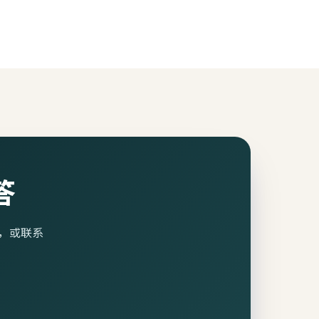
答
案，或联系