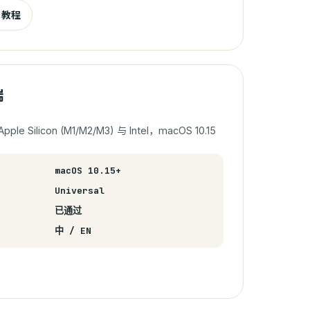
D 教程
端
e Silicon (M1/M2/M3) 与 Intel，macOS 10.15
macOS 10.15+
Universal
已通过
中 / EN